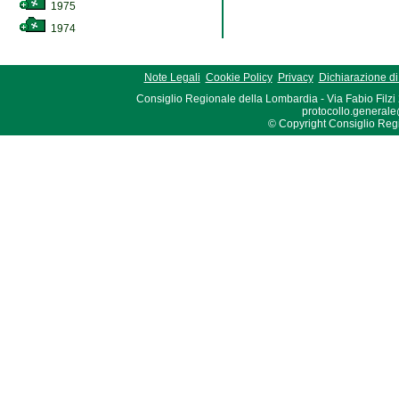
1975
1974
Note Legali
Cookie Policy
Privacy
Dichiarazione di 
Consiglio Regionale della Lombardia - Via Fabio Filzi
protocollo.generale
© Copyright Consiglio Region