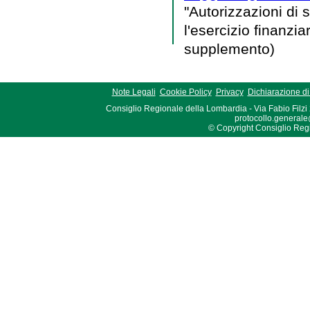
"Autorizzazioni di 
l'esercizio finanzi
supplemento)
Note Legali
Cookie Policy
Privacy
Dichiarazione di 
Consiglio Regionale della Lombardia - Via Fabio Filzi
protocollo.generale
© Copyright Consiglio Region