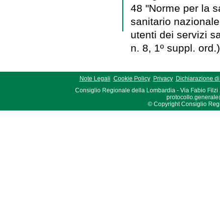
48 "Norme per la sal
sanitario nazionale 
utenti dei servizi s
n. 8, 1º suppl. ord.)
Note Legali
Cookie Policy
Privacy
Dichiarazione di 
Consiglio Regionale della Lombardia - Via Fabio Filzi
protocollo.generale
© Copyright Consiglio Region