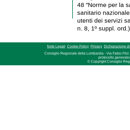
48 "Norme per la sal
sanitario nazionale 
utenti dei servizi s
n. 8, 1º suppl. ord.)
Note Legali
Cookie Policy
Privacy
Dichiarazione di 
Consiglio Regionale della Lombardia - Via Fabio Filzi
protocollo.generale
© Copyright Consiglio Region