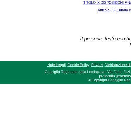
TITOLO IX DISPOSIZIONI FIN
Articolo 65 (Entrata i
Il presente testo non ha
Note Legali
Cookie Policy
Privacy
Dichiarazione di 
Consiglio Regionale della Lombardia - Via Fabio Filzi
protocollo.generale
© Copyright Consiglio Region