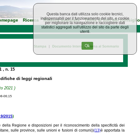
Questa banca dati utilizza solo cookie tecnici,
indispensabili per il funzionamento del sito, e cookie
omepage
Ricerca
Ricerca avanzata
Torna al sito del consiglio
per migliorare la navigazione e raccogliere dati
statistici aggregati sull'utilizzo del sito da parte degli
utenti.
Ok
Stampa
|
Documento Intero
|
Torna al Sommario
21
, n. 15
ifiche di leggi regionali
to 2021 )
08-06;15
 19/2015
)
della Regione e disposizioni per il riconoscimento della specificità dei
itane, sulle province, sulle unioni e fusioni di comuni))
(13)
è apportata la