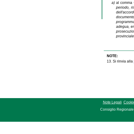
a)
al comma 6 
periodo, ri
dell'accord
documento 
programmaz
adegua, en
prosecuzio
provinciale
NOTE:
13. Si rinvia alla
Note Legali
Cookie
Consiglio Regionale 