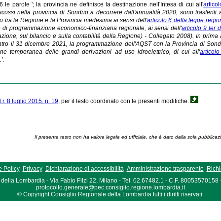
le parole '; la provincia ne definisce la destinazione nell'Intesa di cui all'
artico
scossi nella provincia di Sondrio a decorrere dall'annualità 2020, sono trasferiti
o tra la Regione e la Provincia medesima ai sensi dell'
articolo 6 della legge regi
di programmazione economico-finanziaria regionale, ai sensi dell'
articolo 9 ter
ione, sul bilancio e sulla contabilità della Regione) - Collegato 2008). In prima
tro il 31 dicembre 2021, la programmazione dell'AQST con la Provincia di Sondrio,
ne temporanea delle grandi derivazioni ad uso idroelettrico, di cui all'
articol
.'
.
l.r. 8 luglio 2015, n. 19
, per il testo coordinato con le presenti modifiche.
Il presente testo non ha valore legale ed ufficiale, che è dato dalla sola pubblicaz
 Policy
Privacy
Dichiarazione di accessibilità
Amministrazione trasparente
Richi
della Lombardia - Via Fabio Filzi 22, Milano - Tel. 02.67482.1 - C.F. 80053570158
protocollo.generale@pec.consiglio.regione.lombardia.it
© Copyright Consiglio Regionale della Lombardia tutti i diritti riservati.