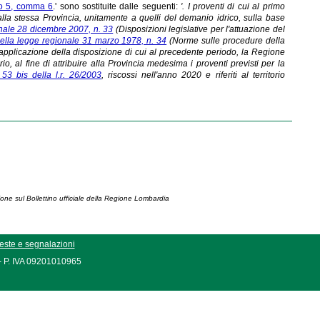
lo 5, comma 6
.' sono sostituite dalle seguenti:
'. I proventi di cui al primo
 alla stessa Provincia, unitamente a quelli del demanio idrico, sulla base
onale 28 dicembre 2007, n. 33
(Disposizioni legislative per l'attuazione del
 della legge regionale 31 marzo 1978, n. 34
(Norme sulle procedure della
 applicazione della disposizione di cui al precedente periodo, la Regione
 al fine di attribuire alla Provincia medesima i proventi previsti per la
o 53 bis della l.r. 26/2003
, riscossi nell'anno 2020 e riferiti al territorio
ione sul Bollettino ufficiale della Regione Lombardia
este e segnalazioni
 - P. IVA 09201010965