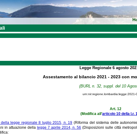
H
ali
Legge Regionale
6 agosto 20
Assestamento al bilancio 2021 - 2023 con mod
(BURL n. 32, suppl. del 10 Agos
urn:nir:regione.lombardia:legge:2021-
Art. 12
(Modifica all’
articolo 10 della l.r.
0 della legge regionale 8 luglio 2015, n. 19
(Riforma del sistema delle autonomie 
ani in attuazione della
legge 7 aprile 2014, n. 56
(Disposizioni sulle città metropol
fica: