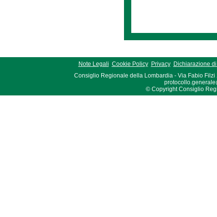
Note Legali
Cookie Policy
Privacy
Dichiarazione di 
Consiglio Regionale della Lombardia - Via Fabio Filzi
protocollo.generale
© Copyright Consiglio Region