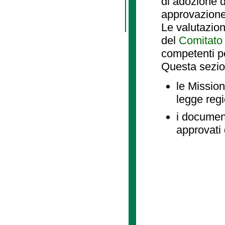
di adozione d
approvazione
Le valutazio
del
Comitato 
competenti p
Questa sezio
le Mission
legge reg
i document
approvati 