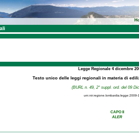
H
ali
Legge Regionale
4 dicembre 2
Testo unico delle leggi regionali in materia di edil
(BURL n. 49, 2° suppl. ord. del 09 D
urn:nir:regione.lombardia:legge:2009-
CAPO II
ALER