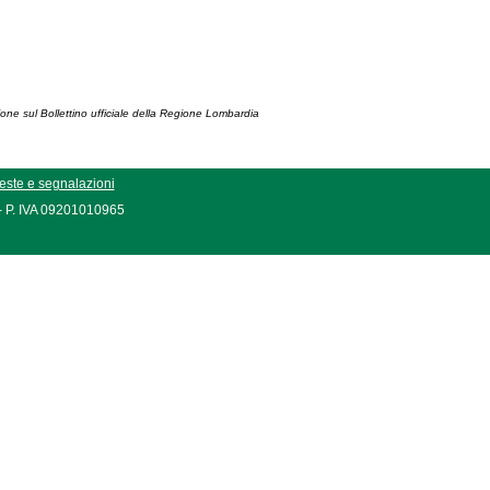
ione sul Bollettino ufficiale della Regione Lombardia
este e segnalazioni
 - P. IVA 09201010965