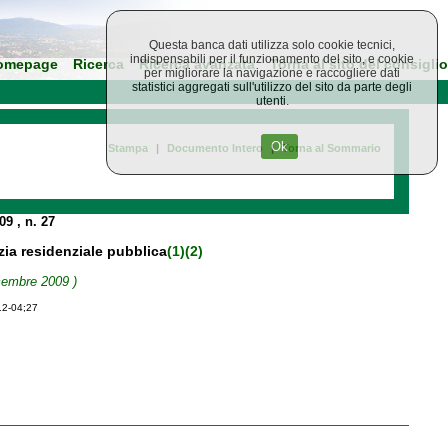
Questa banca dati utilizza solo cookie tecnici,
indispensabili per il funzionamento del sito, e cookie
omepage
Ricerca
Ricerca avanzata
Torna al sito del consiglio
per migliorare la navigazione e raccogliere dati
statistici aggregati sull'utilizzo del sito da parte degli
utenti.
Ok
Stampa
|
Documento Intero
|
Torna al Sommario
009
, n. 27
izia residenziale pubblica
(1)
(2)
icembre 2009 )
12-04;27