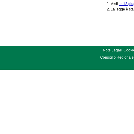
1. Vedi
l.r. 13 gi
2. La legge è sta
Note Legali
Cookie
Consiglio Regionale 