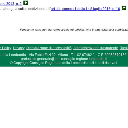
ugno 2013, n. 2
.
ta abrogata sotto condizione dall'
art. 44, comma 1 della l.r. 8 luglio 2016, n. 16
.
Il presente testo non ha valore legale ed ufficiale, che è dato dalla sola pubblicaz
 Policy
Privacy
Dichiarazione di accessibilità
Amministrazione trasparente
Richi
della Lombardia - Via Fabio Filzi 22, Milano - Tel. 02.67482.1 - C.F. 80053570158
protocollo.generale@pec.consiglio.regione.lombardia.it
© Copyright Consiglio Regionale della Lombardia tutti i diritti riservati.