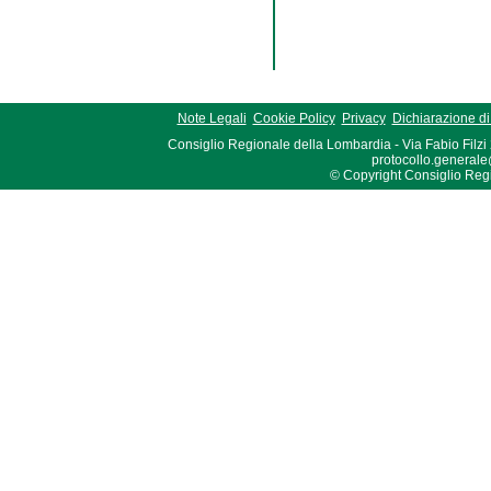
Note Legali
Cookie Policy
Privacy
Dichiarazione di 
Consiglio Regionale della Lombardia - Via Fabio Filzi
protocollo.generale
© Copyright Consiglio Region