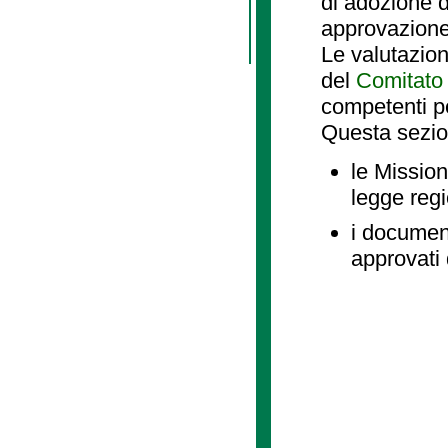
di adozione d
approvazione
Le valutazio
del
Comitato 
competenti p
Questa sezio
le Mission
legge reg
i document
approvati 