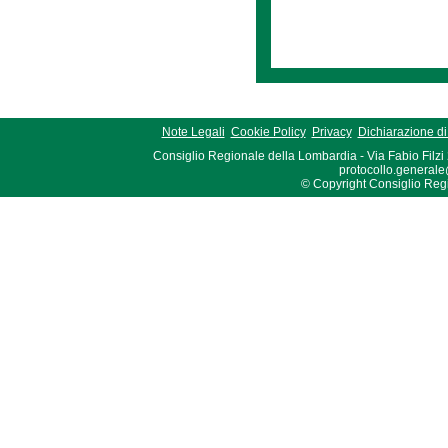
Note Legali
Cookie Policy
Privacy
Dichiarazione di 
Consiglio Regionale della Lombardia - Via Fabio Filzi
protocollo.generale
© Copyright Consiglio Region