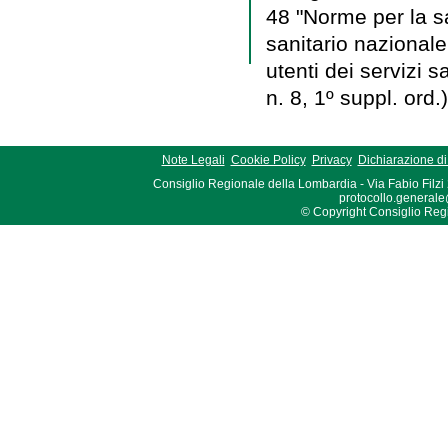
48 "Norme per la sal
sanitario nazionale 
utenti dei servizi s
n. 8, 1º suppl. ord.)
Note Legali
Cookie Policy
Privacy
Dichiarazione di 
Consiglio Regionale della Lombardia - Via Fabio Filzi
protocollo.generale
© Copyright Consiglio Region