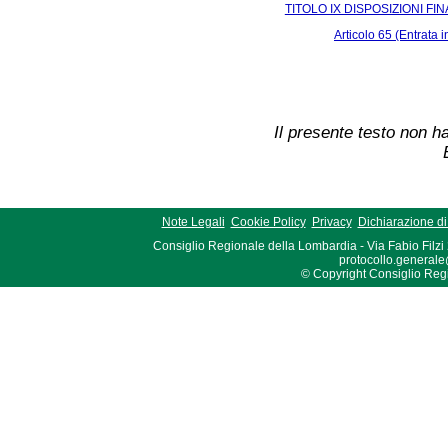
TITOLO IX DISPOSIZIONI FIN
Articolo 65 (Entrata i
Il presente testo non ha
Note Legali
Cookie Policy
Privacy
Dichiarazione di 
Consiglio Regionale della Lombardia - Via Fabio Filzi
protocollo.generale
© Copyright Consiglio Region