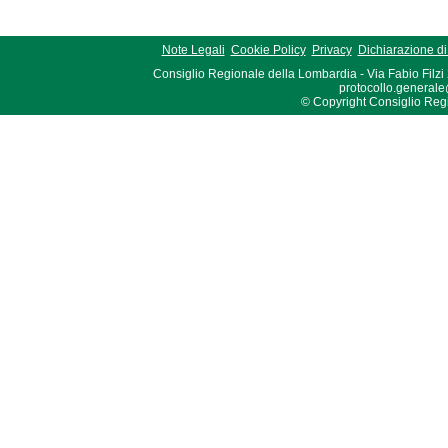
Note Legali
Cookie Policy
Privacy
Dichiarazione di 
Consiglio Regionale della Lombardia - Via Fabio Filzi
protocollo.generale
© Copyright Consiglio Region