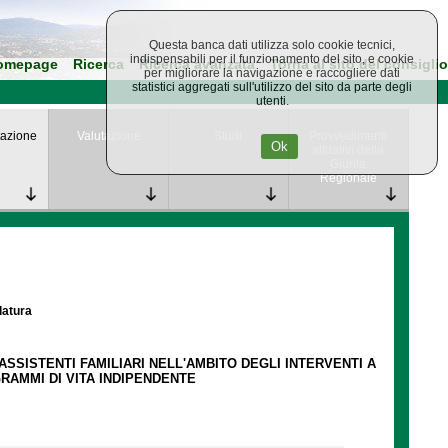
Questa banca dati utilizza solo cookie tecnici,
indispensabili per il funzionamento del sito, e cookie
omepage
Ricerca
Ricerca avanzata
Torna al sito del consiglio
per migliorare la navigazione e raccogliere dati
statistici aggregati sull'utilizzo del sito da parte degli
utenti.
azione
Valutazione
Studi
Provvedimenti
Ok
attuativi della
Giunta
Regionale
latura
SSISTENTI FAMILIARI NELL'AMBITO DEGLI INTERVENTI A
RAMMI DI VITA INDIPENDENTE