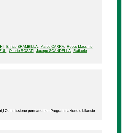
HI
;
Enrico BRAMBILLA
;
Marco CARRA
;
Rocco Massimo
ZZUL
;
Onorio ROSATI
;
Jacopo SCANDELLA
;
Raffaele
ort;I Commissione permanente - Programmazione e bilancio