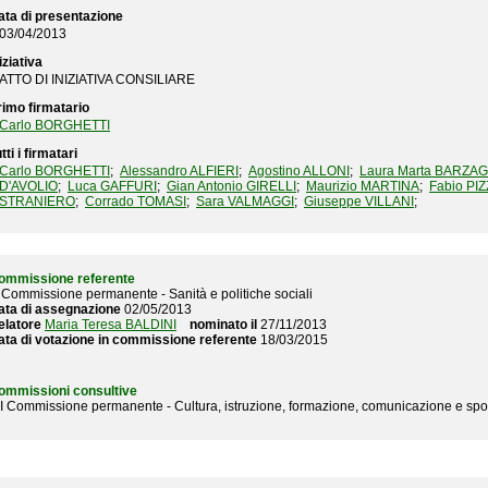
ata di presentazione
03/04/2013
iziativa
ATTO DI INIZIATIVA CONSILIARE
rimo firmatario
Carlo BORGHETTI
tti i firmatari
Carlo BORGHETTI
;
Alessandro ALFIERI
;
Agostino ALLONI
;
Laura Marta BARZAG
D'AVOLIO
;
Luca GAFFURI
;
Gian Antonio GIRELLI
;
Maurizio MARTINA
;
Fabio PI
STRANIERO
;
Corrado TOMASI
;
Sara VALMAGGI
;
Giuseppe VILLANI
;
ommissione referente
I Commissione permanente - Sanità e politiche sociali
ata di assegnazione
02/05/2013
elatore
Maria Teresa BALDINI
nominato il
27/11/2013
ata di votazione in commissione referente
18/03/2015
ommissioni consultive
II Commissione permanente - Cultura, istruzione, formazione, comunicazione e sp