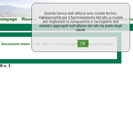
Questa banca dati utilizza solo cookie tecnici,
indispensabili per il funzionamento del sito, e cookie
omepage
Ricerca
Ricerca avanzata
Torna al sito del consiglio
per migliorare la navigazione e raccogliere dati
statistici aggregati sull'utilizzo del sito da parte degli
utenti.
Ok
Documento Intero
|
Rif. attivi
|
Testi previgenti
|
Altre informazioni
8 n. 1