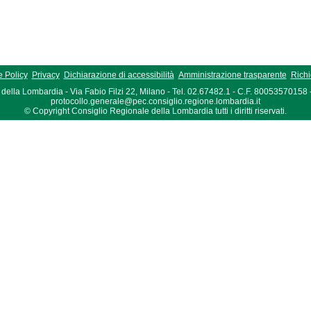
 Policy
Privacy
Dichiarazione di accessibilità
Amministrazione trasparente
Richi
della Lombardia - Via Fabio Filzi 22, Milano - Tel. 02.67482.1 - C.F. 80053570158
protocollo.generale@pec.consiglio.regione.lombardia.it
© Copyright Consiglio Regionale della Lombardia tutti i diritti riservati.