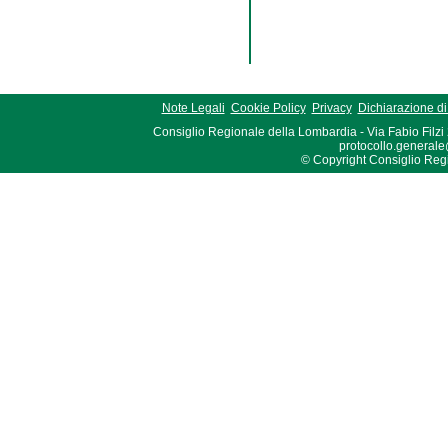
Note Legali
Cookie Policy
Privacy
Dichiarazione di 
Consiglio Regionale della Lombardia - Via Fabio Filzi
protocollo.generale
© Copyright Consiglio Region