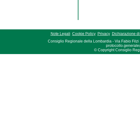
Note Legali
Cookie Policy
Privacy
Dichiarazione di 
Consiglio Regionale della Lombardia - Via Fabio Filzi
protocollo.generale
© Copyright Consiglio Region