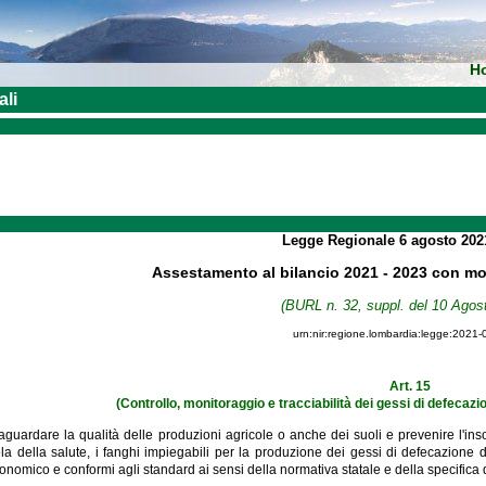
H
ali
Legge Regionale
6 agosto 20
Assestamento al bilancio 2021 - 2023 con mod
(BURL n. 32, suppl. del 10 Agos
urn:nir:regione.lombardia:legge:2021-
Art. 15
(Controllo, monitoraggio e tracciabilità dei gessi di defecazion
lvaguardare la qualità delle produzioni agricole o anche dei suoli e prevenire l'
la della salute, i fanghi impiegabili per la produzione dei gessi di defecazione da 
gronomico e conformi agli standard ai sensi della normativa statale e della specifica d