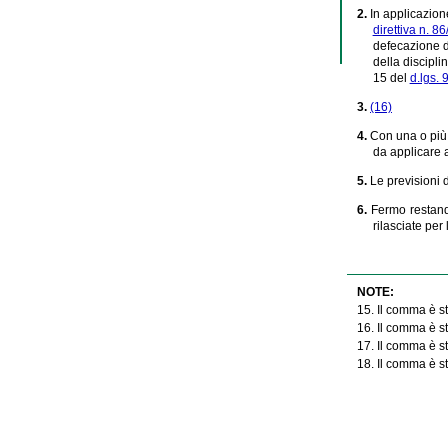
2.
In applicazion
direttiva n. 
defecazione d
della disciplin
15 del
d.lgs.
3.
(16)
4.
Con una o più d
da applicare a
5.
Le previsioni d
6.
Fermo restand
rilasciate per 
NOTE:
15. Il comma è st
16. Il comma è st
17. Il comma è st
18. Il comma è st