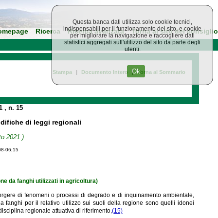
Questa banca dati utilizza solo cookie tecnici,
indispensabili per il funzionamento del sito, e cookie
omepage
Ricerca
Ricerca avanzata
Torna al sito del consiglio
per migliorare la navigazione e raccogliere dati
statistici aggregati sull'utilizzo del sito da parte degli
utenti.
Ok
Stampa
|
Documento Intero
|
Torna al Sommario
21
, n. 15
ifiche di leggi regionali
to 2021 )
08-06;15
e da fanghi utilizzati in agricoltura)
insorgere di fenomeni o processi di degrado e di inquinamento ambientale,
fanghi per il relativo utilizzo sui suoli della regione sono quelli idonei
isciplina regionale attuativa di riferimento.
(15)