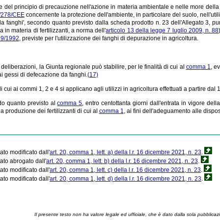
e del principio di precauzione nell'azione in materia ambientale e nelle more della
86/278/CEE
concernente la protezione dell'ambiente, in particolare del suolo, nell'utili
a fanghi', secondo quanto previsto dalla scheda prodotto n. 23 dell'Allegato 3, pu
a in materia di fertilizzanti, a norma dell'
articolo 13 della legge 7 luglio 2009, n. 88
 99/1992
, previste per l'utilizzazione dei fanghi di depurazione in agricoltura.
eliberazioni, la Giunta regionale può stabilire, per le finalità di cui al
comma 1
, e
i gessi di defecazione da fanghi.
(17)
i cui ai commi 1, 2 e 4 si applicano agli utilizzi in agricoltura effettuati a partire dal
o quanto previsto al
comma 5
, entro centottanta giorni dall'entrata in vigore de
la produzione dei fertilizzanti di cui al
comma 1
, ai fini dell'adeguamento alle dispos
ato modificato dall'
art. 20, comma 1, lett. a) della l.r. 16 dicembre 2021, n. 23
.
ato abrogato dall'
art. 20, comma 1, lett. b) della l.r. 16 dicembre 2021, n. 23
.
ato modificato dall'
art. 20, comma 1, lett. c) della l.r. 16 dicembre 2021, n. 23
.
ato modificato dall'
art. 20, comma 1, lett. d) della l.r. 16 dicembre 2021, n. 23
.
Il presente testo non ha valore legale ed ufficiale, che è dato dalla sola pubblicaz