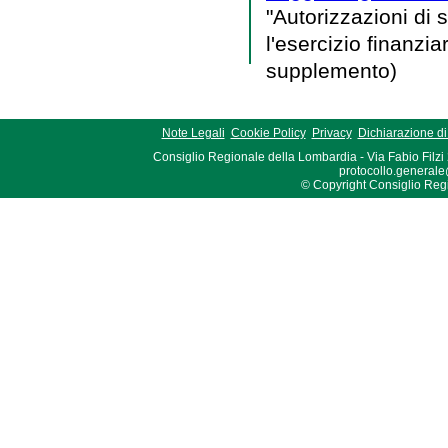
"Autorizzazioni di 
l'esercizio finanzi
supplemento)
Note Legali
Cookie Policy
Privacy
Dichiarazione di 
Consiglio Regionale della Lombardia - Via Fabio Filzi
protocollo.generale
© Copyright Consiglio Region