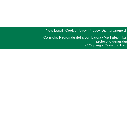
Note Legali
Cookie Policy
Privacy
Dichiarazione di 
Consiglio Regionale della Lombardia - Via Fabio Filzi
protocollo.generale
© Copyright Consiglio Region