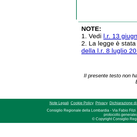
NOTE:
1. Vedi
l.r. 13 giug
2. La legge è stata
della l.r. 8 luglio 2
Il presente testo non ha
Note Legali
Cookie Policy
Privacy
Dichiarazione di 
Consiglio Regionale della Lombardia - Via Fabio Filzi
protocollo.generale
© Copyright Consiglio Region