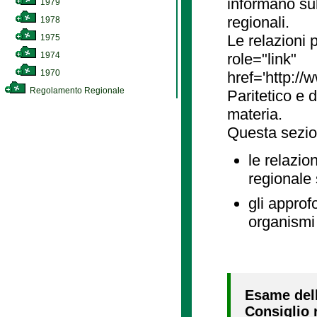
informano sul
1979
regionali.
1978
Le relazioni
1975
1974
role="link"
1970
href='http://
Regolamento Regionale
Paritetico e 
materia.
Questa sezio
le relazio
regionale
gli approf
organismi 
Esame dell
Consiglio r