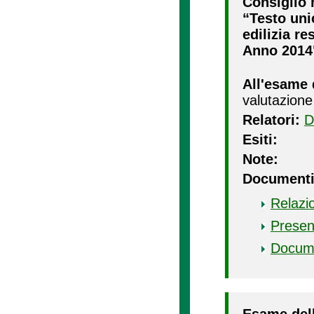
Consiglio r
“Testo unic
edilizia re
Anno 2014
All'esame 
valutazione
Relatori:
D
Esiti:
Note:
Documenti
Relazi
Presen
Docum