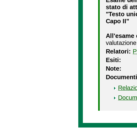
Esame dell
stato di a
"Testo uni
Capo II"
All'esame 
valutazione
Relatori:
P
Esiti:
Note:
Documenti
Relazi
Docum