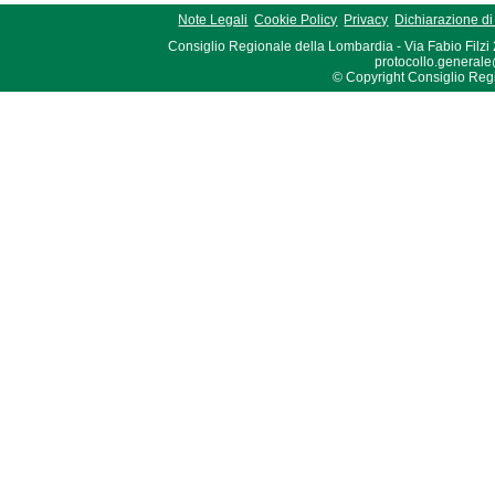
Note Legali
Cookie Policy
Privacy
Dichiarazione di 
Consiglio Regionale della Lombardia - Via Fabio Filzi
protocollo.generale
© Copyright Consiglio Region