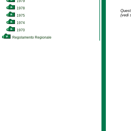
1979
1978
Questa
(vedi 
1975
1974
1970
Regolamento Regionale