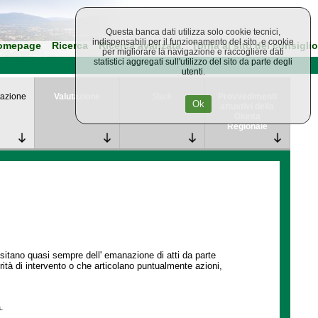
Questa banca dati utilizza solo cookie tecnici,
indispensabili per il funzionamento del sito, e cookie
omepage
Ricerca
Ricerca avanzata
Torna al sito del consiglio
per migliorare la navigazione e raccogliere dati
statistici aggregati sull'utilizzo del sito da parte degli
utenti.
azione
Valutazione
Studi
Provvedimenti
Ok
attuativi della
Giunta
Regionale
ssitano quasi sempre dell' emanazione di atti da parte
ità di intervento o che articolano puntualmente azioni,
.