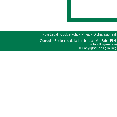
Note Legali
Cookie Policy
Privacy
Dichiarazione di 
Consiglio Regionale della Lombardia - Via Fabio Filzi
protocollo.generale
© Copyright Consiglio Region