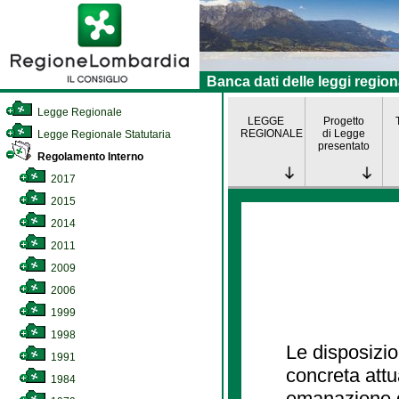
Banca dati delle leggi region
Legge Regionale
LEGGE
Progetto
REGIONALE
di Legge
Legge Regionale Statutaria
presentato
Regolamento Interno
2017
2015
2014
2011
2009
2006
1999
1998
Le disposizio
1991
concreta att
1984
emanazione d