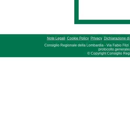
Note Legali
Cookie Policy
Privacy
Dichiarazione di 
Consiglio Regionale della Lombardia - Via Fabio Filzi
protocollo.generale
© Copyright Consiglio Region