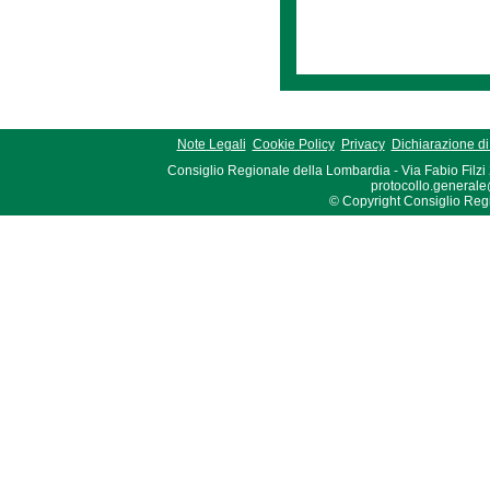
Note Legali
Cookie Policy
Privacy
Dichiarazione di 
Consiglio Regionale della Lombardia - Via Fabio Filzi
protocollo.generale
© Copyright Consiglio Region