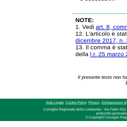
NOTE:
1. Vedi
art. 8, comm
12. L'articolo è stat
dicembre 2017, n.
13. Il comma è stat
della
l.r. 25 marzo 
Il presente testo non ha
Note Legali
Cookie Policy
Privacy
Dichiarazione di 
Consiglio Regionale della Lombardia - Via Fabio Filzi
protocollo.generale
© Copyright Consiglio Region