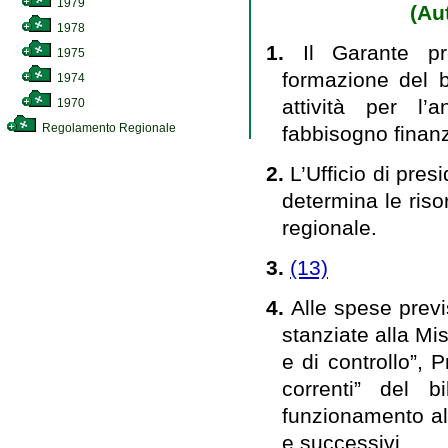
1979
(Au
1978
1.
Il Garante p
1975
formazione del b
1974
attività per l’
1970
Regolamento Regionale
fabbisogno finanz
2.
L’Ufficio di pre
determina le riso
regionale.
3.
(13)
4.
Alle spese prev
stanziate alla Mis
e di controllo”, 
correnti” del b
funzionamento al 
e successivi.