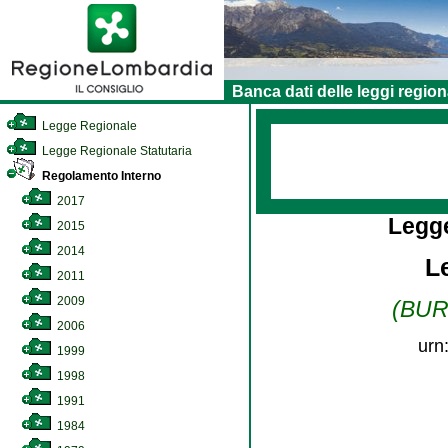
Banca dati delle leggi region
Legge Regionale
Legge Regionale Statutaria
Regolamento Interno
2017
Legg
2015
2014
L
2011
2009
(BURL
2006
urn
1999
1998
1991
1984