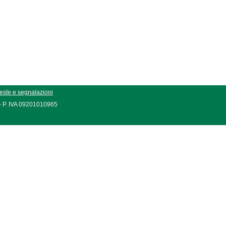
este e segnalazioni
 - P. IVA 09201010965