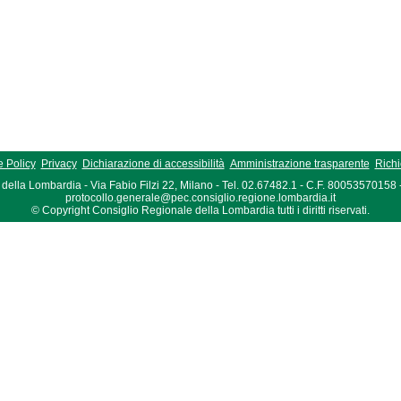
 Policy
Privacy
Dichiarazione di accessibilità
Amministrazione trasparente
Richi
della Lombardia - Via Fabio Filzi 22, Milano - Tel. 02.67482.1 - C.F. 80053570158
protocollo.generale@pec.consiglio.regione.lombardia.it
© Copyright Consiglio Regionale della Lombardia tutti i diritti riservati.