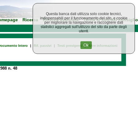
Questa banca dati utilizza solo cookie tecnici,
indispensabili per il funzionamento del sito, e cookie
omepage
Ricerca
Ricerca avanzata
Torna al sito del consiglio
per migliorare la navigazione e raccogliere dati
statistici aggregati sull'utilizzo del sito da parte degli
utenti.
Ok
ocumento Intero
|
Rif. passivi
|
Testi previgenti
|
Altre informazioni
988 n. 48