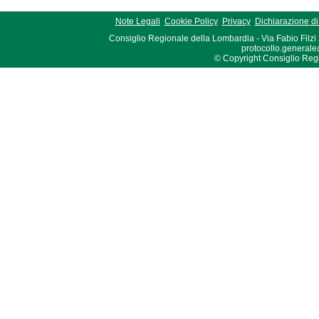
Note Legali
Cookie Policy
Privacy
Dichiarazione di 
Consiglio Regionale della Lombardia - Via Fabio Filzi
protocollo.generale
© Copyright Consiglio Region