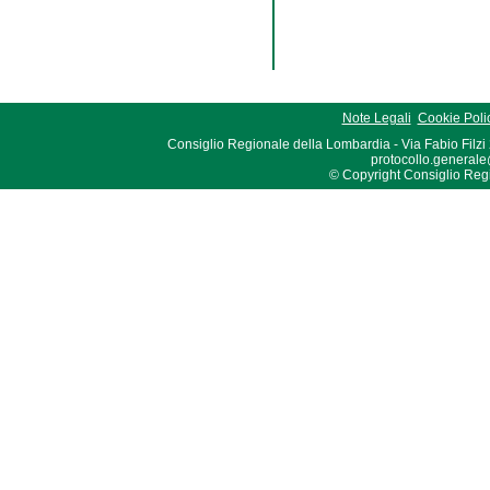
Note Legali
Cookie Poli
Consiglio Regionale della Lombardia - Via Fabio Filzi
protocollo.generale
© Copyright Consiglio Region