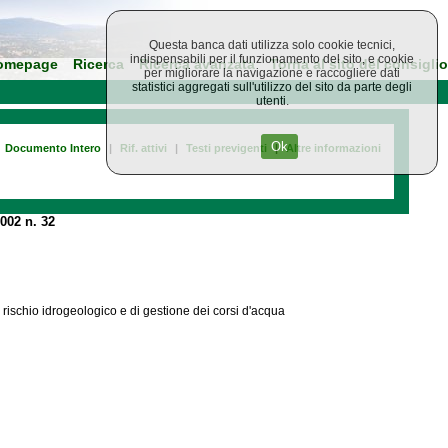
Questa banca dati utilizza solo cookie tecnici,
indispensabili per il funzionamento del sito, e cookie
omepage
Ricerca
Ricerca avanzata
Torna al sito del consiglio
per migliorare la navigazione e raccogliere dati
statistici aggregati sull'utilizzo del sito da parte degli
utenti.
Ok
Documento Intero
|
Rif. attivi
|
Testi previgenti
|
Altre informazioni
002 n. 32
 rischio idrogeologico e di gestione dei corsi d'acqua