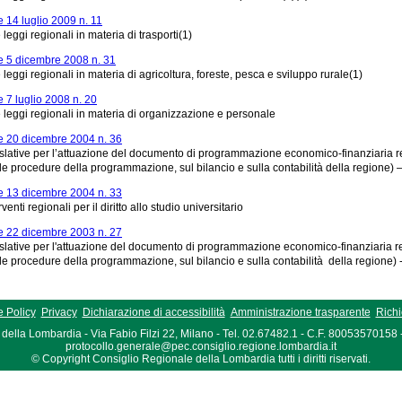
 14 luglio 2009 n. 11
 leggi regionali in materia di trasporti(1)
 5 dicembre 2008 n. 31
 leggi regionali in materia di agricoltura, foreste, pesca e sviluppo rurale(1)
7 luglio 2008 n. 20
e leggi regionali in materia di organizzazione e personale
 20 dicembre 2004 n. 36
islative per l’attuazione del documento di programmazione economico-finanziaria reg
le procedure della programmazione, sul bilancio e sulla contabilità della regione)
 13 dicembre 2004 n. 33
enti regionali per il diritto allo studio universitario
 22 dicembre 2003 n. 27
islative per l'attuazione del documento di programmazione economico-finanziaria reg
le procedure della programmazione, sul bilancio e sulla contabilità della regione)
 Policy
Privacy
Dichiarazione di accessibilità
Amministrazione trasparente
Richi
della Lombardia - Via Fabio Filzi 22, Milano - Tel. 02.67482.1 - C.F. 80053570158
protocollo.generale@pec.consiglio.regione.lombardia.it
© Copyright Consiglio Regionale della Lombardia tutti i diritti riservati.