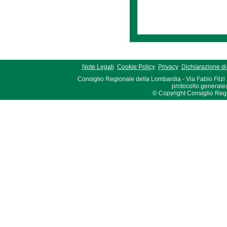
Note Legali
Cookie Policy
Privacy
Dichiarazione di 
Consiglio Regionale della Lombardia - Via Fabio Filzi
protocollo.generale
© Copyright Consiglio Region