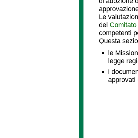
di adozione d
approvazione
Le valutazio
del
Comitato 
competenti p
Questa sezio
le Mission
legge reg
i document
approvati 