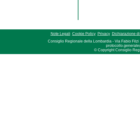
Note Legali
Cookie Policy
Privacy
Dichiarazione di 
Consiglio Regionale della Lombardia - Via Fabio Filzi
protocollo.generale
© Copyright Consiglio Region