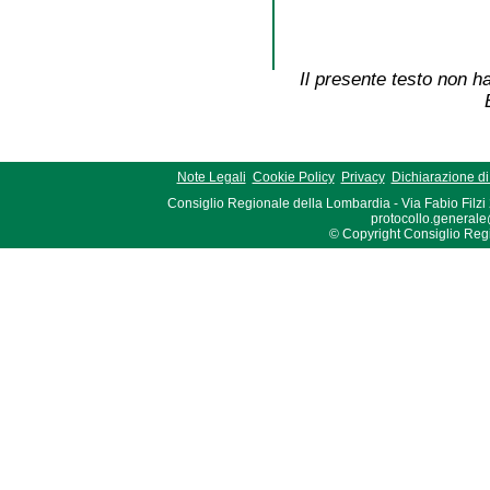
Il presente testo non ha
Note Legali
Cookie Policy
Privacy
Dichiarazione di 
Consiglio Regionale della Lombardia - Via Fabio Filzi
protocollo.generale
© Copyright Consiglio Region