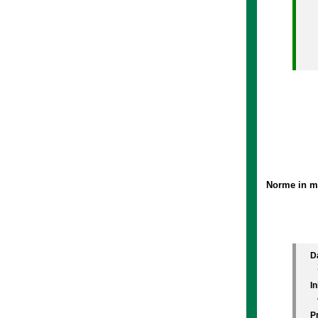
Norme in mat
D
In
P