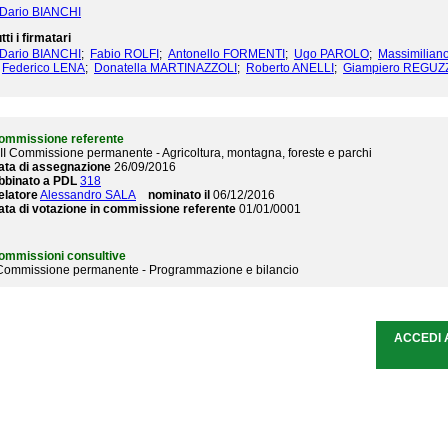
Dario BIANCHI
tti i firmatari
Dario BIANCHI
;
Fabio ROLFI
;
Antonello FORMENTI
;
Ugo PAROLO
;
Massimilia
Federico LENA
;
Donatella MARTINAZZOLI
;
Roberto ANELLI
;
Giampiero REGUZ
ommissione referente
III Commissione permanente - Agricoltura, montagna, foreste e parchi
ata di assegnazione
26/09/2016
bbinato a PDL
318
elatore
Alessandro SALA
nominato il
06/12/2016
ata di votazione in commissione referente
01/01/0001
ommissioni consultive
 Commissione permanente - Programmazione e bilancio
ACCEDI 