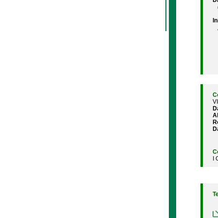
D
In
C
V
D
A
R
D
C
I
T