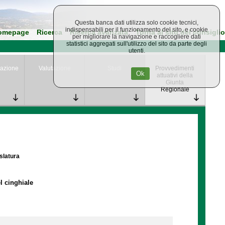
Questa banca dati utilizza solo cookie tecnici,
indispensabili per il funzionamento del sito, e cookie
omepage
Ricerca
Ricerca avanzata
Torna al sito del consiglio
per migliorare la navigazione e raccogliere dati
statistici aggregati sull'utilizzo del sito da parte degli
utenti.
azione
Valutazione
Studi
Provvedimenti
Ok
attuativi della
Giunta
Regionale
islatura
l cinghiale