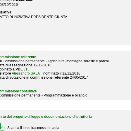
ata di presentazione
03/10/2016
iziativa
ATTO DI INIZIATIVA PRESIDENTE GIUNTA
ommissione referente
III Commissione permanente - Agricoltura, montagna, foreste e parchi
ata di assegnazione
12/12/2016
bbinato a PDL
315
elatore
Alessandro SALA
nominato il
12/12/2016
ata di votazione in commissione referente
24/05/2017
ommissioni consultive
 Commissione permanente - Programmazione e bilancio
esto del progetto di legge e documentazione d'istruttoria
Scarica il testo trasmesso in aula