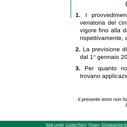
1.
I provvediment
venatoria del cin
vigore fino alla 
rispettivamente, a
2.
La previsione di 
dal 1° gennaio 2
3.
Per quanto no
trovano applicazi
Il presente testo non ha
Note Legali
Cookie Policy
Privacy
Dichiarazione di 