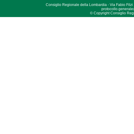
Consiglio Regionale della Lombardia - Via Fabio Filzi
protocollo.generale
© Copyright Consiglio Region