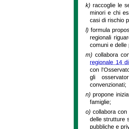
k)
raccoglie le se
minori e chi ese
casi di rischio p
l)
formula propost
regionali rigua
comuni e delle 
m)
collabora con
regionale 14 d
con l'Osservato
gli osservato
convenzionati;
n)
propone inizia
famiglie;
o)
collabora con l
delle strutture 
pubbliche e pri