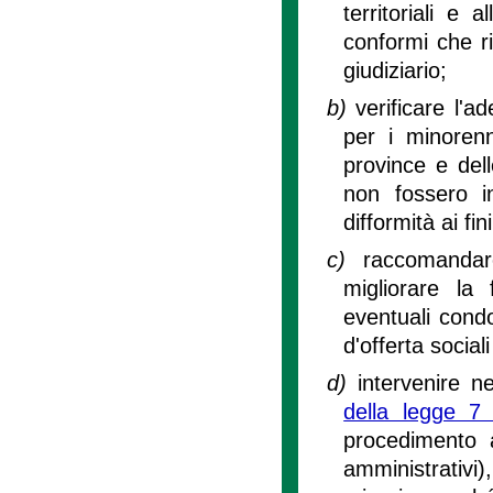
territoriali e 
conformi che ri
giudiziario;
b)
verificare l'a
per i minorenn
province e dell
non fossero in
difformità ai fi
c)
raccomandar
migliorare la 
eventuali condot
d'offerta social
d)
intervenire ne
della legge 7
procedimento a
amministrativi