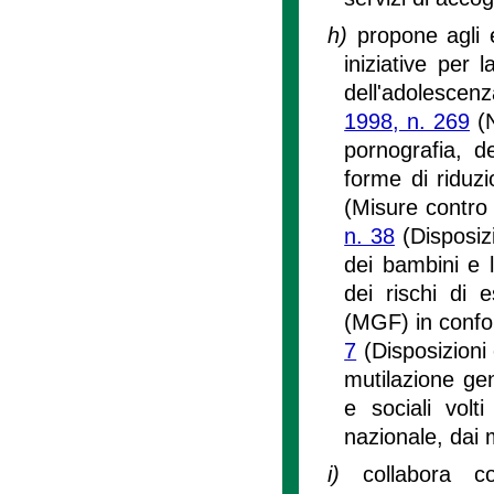
h)
propone agli e
iniziative per 
dell'adolescenz
1998, n. 269
(N
pornografia, d
forme di riduzi
(Misure contro 
n. 38
(Disposizi
dei bambini e 
dei rischi di 
(MGF) in confo
7
(Disposizioni 
mutilazione gen
e sociali volti
nazionale, dai m
i)
collabora c