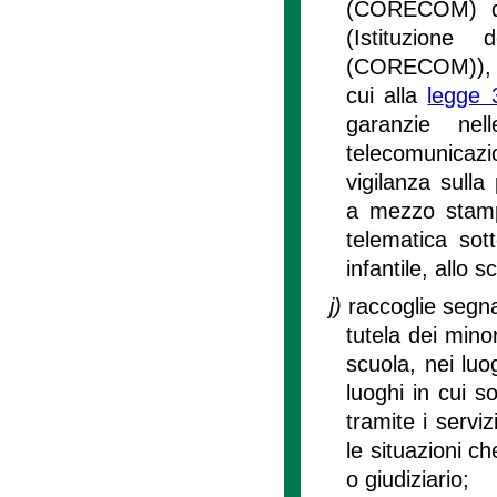
(CORECOM) di
(Istituzione
(CORECOM)), co
cui alla
legge 
garanzie ne
telecomunicazion
vigilanza sull
a mezzo stamp
telematica sott
infantile, allo 
j)
raccoglie segna
tutela dei minor
scuola, nei luog
luoghi in cui so
tramite i serviz
le situazioni c
o giudiziario;