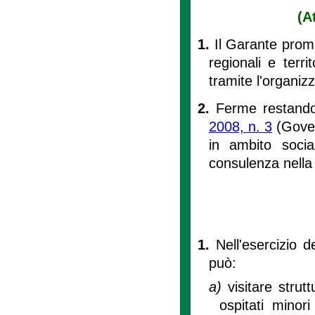
(A
1.
Il Garante prom
regionali e terri
tramite l'organiz
2.
Ferme restando 
2008, n. 3
(Govern
in ambito social
consulenza nella 
1.
Nell'esercizio de
può:
a)
visitare strut
ospitati minori