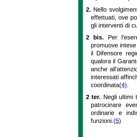
2.
Nello svolgiment
effettuati, ove p
gli interventi di 
2 bis.
Per l’eser
promuove intese e
il Difensore regi
qualora il Garan
anche all’attenzi
interessati affin
coordinata
(4)
.
2 ter.
Negli ultimi
patrocinare even
ordinarie e indi
funzioni.
(5)