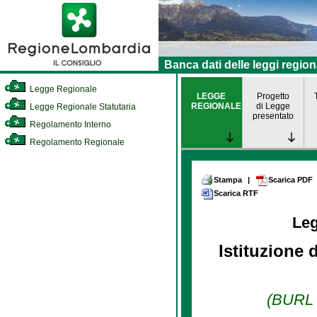
Banca dati delle leggi region
Legge Regionale
LEGGE
Progetto
REGIONALE
di Legge
Legge Regionale Statutaria
presentato
Regolamento Interno
Regolamento Regionale
Stampa
|
Scarica PDF
Scarica RTF
Le
Istituzione 
(BURL n