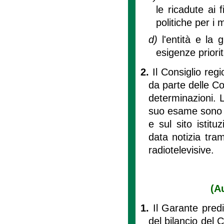
le ricadute ai 
politiche per i m
d)
l'entità e la 
esigenze priorita
2.
Il Consiglio reg
da parte delle Co
determinazioni. L
suo esame sono pu
e sul sito istitu
data notizia tram
radiotelevisive.
(A
1.
Il Garante pred
del bilancio del 