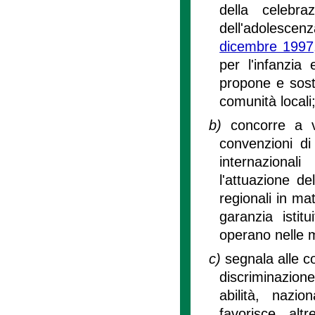
della celebra
dell'adolescenza
dicembre 1997
per l'infanzia 
propone e sosti
comunità locali
b)
concorre a ve
convenzioni di 
internazional
l'attuazione de
regionali in mat
garanzia istit
operano nelle 
c)
segnala alle c
discriminazion
abilità, nazi
favorisce alt