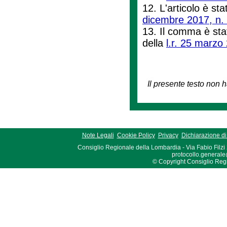
12. L'articolo è stat
dicembre 2017, n.
13. Il comma è stat
della
l.r. 25 marzo
Il presente testo non h
Note Legali
Cookie Policy
Privacy
Dichiarazione di 
Consiglio Regionale della Lombardia - Via Fabio Filzi
protocollo.generale
© Copyright Consiglio Region