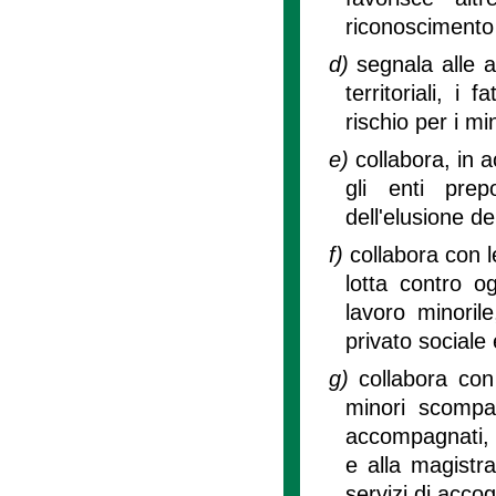
riconoscimento d
d)
segnala alle a
territoriali, i
rischio per i mi
e)
collabora, in 
gli enti prep
dell'elusione de
f)
collabora con le
lotta contro o
lavoro minoril
privato sociale 
g)
collabora con
minori scompar
accompagnati, a
e alla magistra
servizi di accog