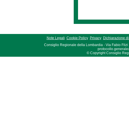
Note Legali
Cookie Policy
Privacy
Dichiarazione di 
Consiglio Regionale della Lombardia - Via Fabio Filzi
protocollo.generale
© Copyright Consiglio Region