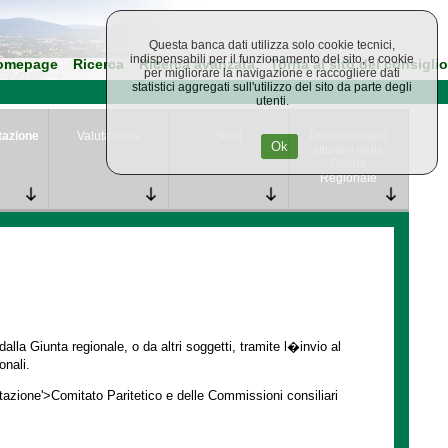
Questa banca dati utilizza solo cookie tecnici,
indispensabili per il funzionamento del sito, e cookie
omepage
Ricerca
Ricerca avanzata
Torna al sito del consiglio
per migliorare la navigazione e raccogliere dati
statistici aggregati sull'utilizzo del sito da parte degli
utenti.
tazione
Valutazione
Studi
Provvedimenti
Ok
attuativi della
Giunta
Regionale
lla Giunta regionale, o da altri soggetti, tramite l�invio al
onali.
ntazione'>Comitato Paritetico e delle Commissioni consiliari