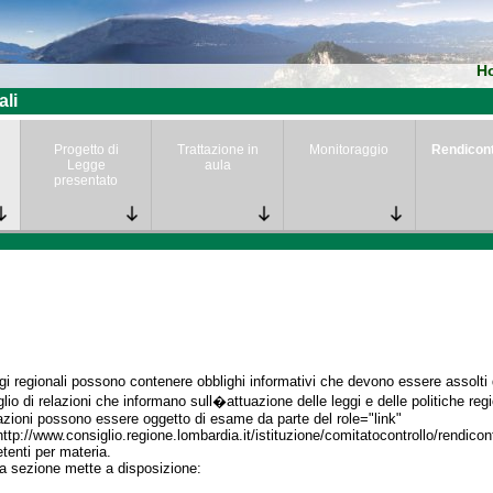
H
ali
Progetto di
Trattazione in
Monitoraggio
Rendicon
Legge
aula
presentato
gi regionali possono contenere obblighi informativi che devono essere assolti da
lio di relazioni che informano sull�attuazione delle leggi e delle politiche regi
azioni possono essere oggetto di esame da parte del role="link"
http://www.consiglio.regione.lombardia.it/istituzione/comitatocontrollo/rendico
enti per materia.
a sezione mette a disposizione: