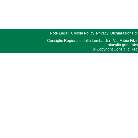
Note Legali
Cookie Policy
Privacy
Dichiarazione di 
Consiglio Regionale della Lombardia - Via Fabio Filzi
protocollo.generale
© Copyright Consiglio Region