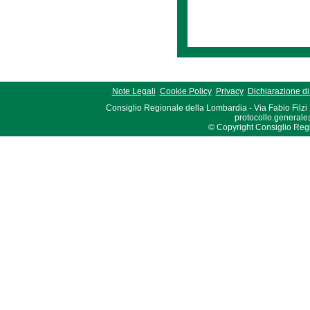
Note Legali
Cookie Policy
Privacy
Dichiarazione di 
Consiglio Regionale della Lombardia - Via Fabio Filzi
protocollo.generale
© Copyright Consiglio Region