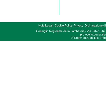
Note Legali
Cookie Policy
Privacy
Dichiarazione di 
Consiglio Regionale della Lombardia - Via Fabio Filzi
protocollo.generale
© Copyright Consiglio Region