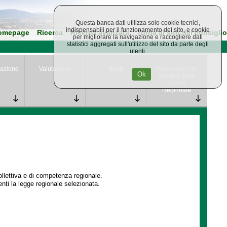
Questa banca dati utilizza solo cookie tecnici,
indispensabili per il funzionamento del sito, e cookie
omepage
Ricerca
Ricerca avanzata
Torna al sito del consiglio
per migliorare la navigazione e raccogliere dati
statistici aggregati sull'utilizzo del sito da parte degli
utenti.
azione
Valutazione
Studi
Provvedimenti
Ok
attuativi della
Giunta
Regionale
collettiva e di competenza regionale.
enti la legge regionale selezionata.