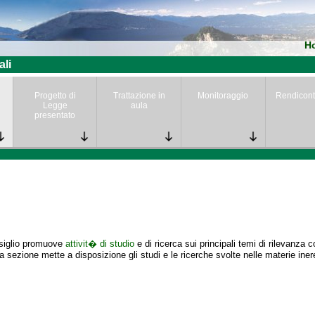
H
ali
Progetto di
Trattazione in
Monitoraggio
Rendicont
Legge
aula
presentato
nsiglio promuove
attivit� di studio
e di ricerca sui principali temi di rilevanza 
 sezione mette a disposizione gli studi e le ricerche svolte nelle materie iner