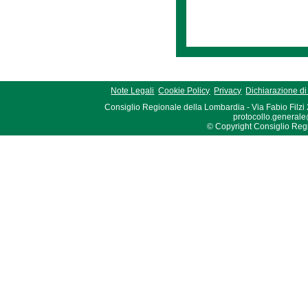
Note Legali
Cookie Policy
Privacy
Dichiarazione di 
Consiglio Regionale della Lombardia - Via Fabio Filzi
protocollo.generale
© Copyright Consiglio Region