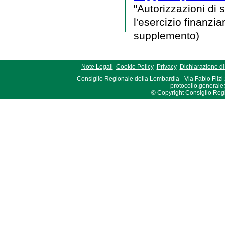
"Autorizzazioni di 
l'esercizio finanzi
supplemento)
Note Legali
Cookie Policy
Privacy
Dichiarazione di 
Consiglio Regionale della Lombardia - Via Fabio Filzi
protocollo.generale
© Copyright Consiglio Region