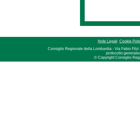
Note Legali
Cookie Poli
Consiglio Regionale della Lombardia - Via Fabio Filzi
protocollo.generale
© Copyright Consiglio Region