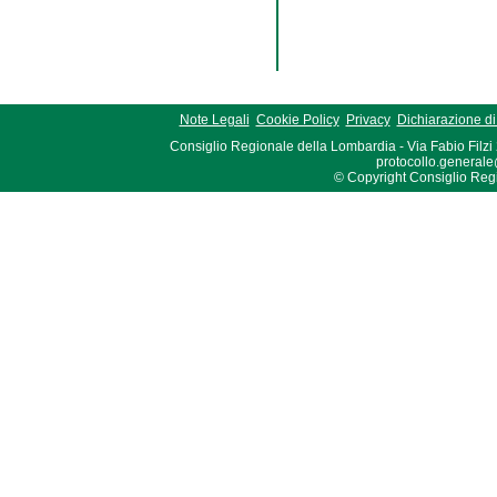
Note Legali
Cookie Policy
Privacy
Dichiarazione di 
Consiglio Regionale della Lombardia - Via Fabio Filzi
protocollo.generale
© Copyright Consiglio Region