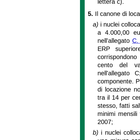
lettera c).
5.
Il canone di loc
a)
i nuclei collo
a 4.000,00 eu
nell'allegato
C. 
ERP superior
corrispondono
cento del val
nell'allegato
componente. Per 
di locazione 
tra il 14 per c
stesso, fatti sa
minimi mensili 
2007;
b)
i nuclei collo