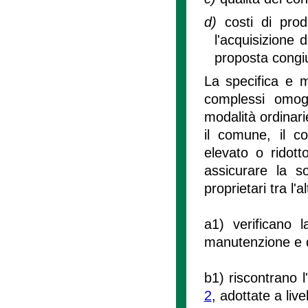
d)
costi di pro
l'acquisizione d
proposta congi
La specifica e m
complessi omoge
modalità ordinari
il comune, il c
elevato o ridot
assicurare la sos
proprietari tra l'al
a1) verificano 
manutenzione e deg
b1) riscontrano l'
2
, adottate a liv