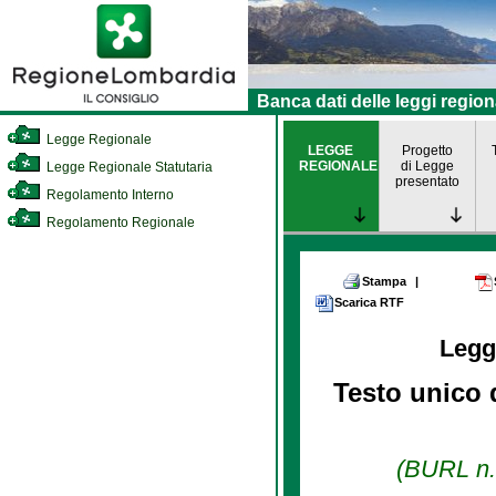
Banca dati delle leggi region
Legge Regionale
LEGGE
Progetto
REGIONALE
di Legge
Legge Regionale Statutaria
presentato
Regolamento Interno
Regolamento Regionale
Stampa
|
Scarica RTF
Legg
Testo unico d
(BURL n. 