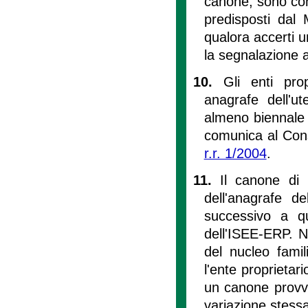
canone, sono consi
predisposti dal 
qualora accerti u
la segnalazione a
10.
Gli enti pro
anagrafe dell'u
almeno biennale e
comunica al Consi
r.r. 1/2004
.
11.
Il canone di 
dell'anagrafe d
successivo a qu
dell'ISEE-ERP. N
del nucleo famil
l'ente proprietar
un canone provvi
variazione stessa