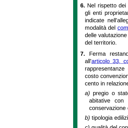
6.
Nel rispetto dei p
gli enti propriet
indicate nell'al
modalità del
com
delle valutazione
del territorio.
7.
Ferma restando
all'
articolo 33,
rappresentanze d
costo convenziona
cento in relazion
a)
pregio o stat
abitative con 
conservazione c
b)
tipologia ediliz
c)
qualità del co