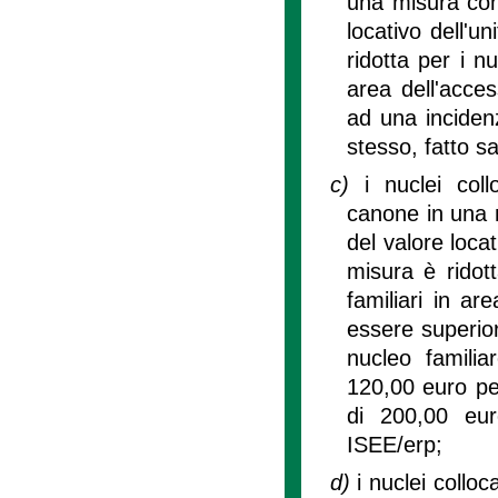
una misura comp
locativo dell'u
ridotta per i n
area dell'acce
ad una inciden
stesso, fatto s
c)
i nuclei col
canone in una m
del valore locat
misura è ridot
familiari in a
essere superio
nucleo familia
120,00 euro pe
di 200,00 eu
ISEE/erp;
d)
i nuclei collo