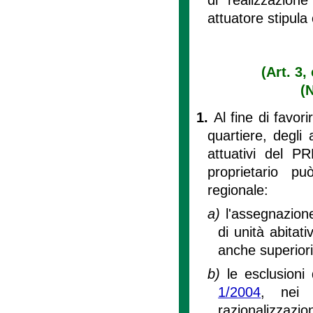
attuatore stipul
(Art. 3,
(
1.
Al fine di favori
quartiere, degli
attuativi del P
proprietario p
regionale:
a)
l'assegnazione
di unità abitat
anche superiori
b)
le esclusioni 
1/2004
, nei l
razionalizzazio