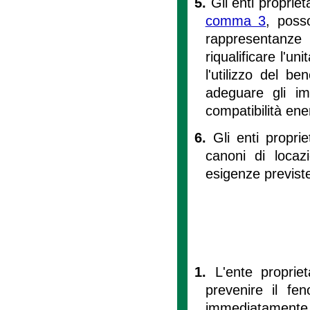
5.
Gli enti propriet
comma 3
, poss
rappresentanze
riqualificare l'uni
l'utilizzo del b
adeguare gli im
compatibilità ener
6.
Gli enti propr
canoni di locaz
esigenze previst
1.
L'ente propriet
prevenire il fe
immediatamente a