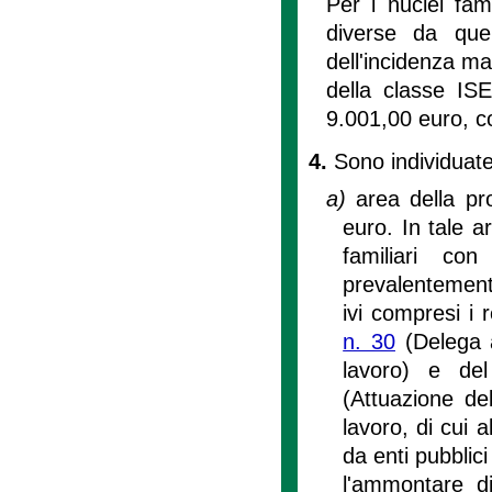
Per i nuclei fami
diverse da quel
dell'incidenza m
della classe IS
9.001,00 euro, c
4.
Sono individuate
a)
area della pr
euro. In tale a
familiari con
prevalentement
ivi compresi i r
n. 30
(Delega a
lavoro) e d
(Attuazione de
lavoro, di cui a
da enti pubblic
l'ammontare d