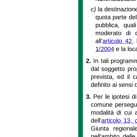
c)
la destinazione
quota parte del 
pubblica, qual
moderato di cu
all'
articolo 42
,
1/2004
e la loca
2.
In tali programm
dal soggetto pro
prevista, ed il
definito ai sensi d
3.
Per le ipotesi d
comune persegue 
modalità di cui 
dell'
articolo 13,
Giunta regional
nell'ambito dell