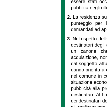
essere stati occu
pubblica negli ult
2.
La residenza sul
punteggio per l
demandati ad ap
3.
Nel rispetto dell
destinatari degli 
un canone che
acquisizione, non
dal soggetto attu
dando priorità a 
nel comune in cui 
situazione econo
pubblicità alla pr
destinatari. Al fi
dei destinatari d
di realizzazione