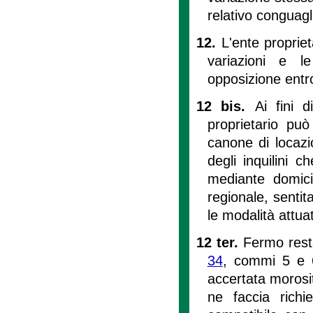
relativo conguagl
12.
L'ente proprie
variazioni e le
opposizione entro
12 bis.
Ai fini d
proprietario pu
canone di locazi
degli inquilini 
mediante domici
regionale, sentit
le modalità attu
12 ter.
Fermo rest
34
, commi 5 e 6,
accertata morosi
ne faccia rich