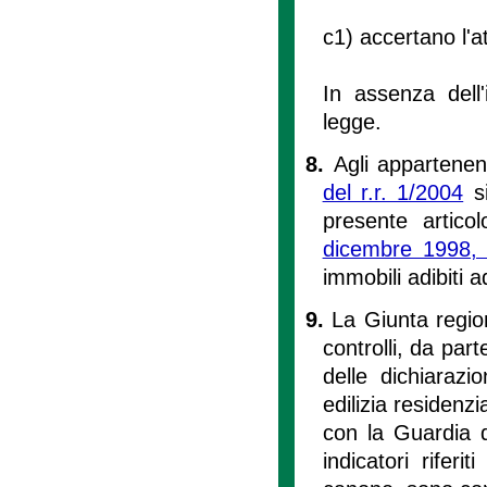
c1) accertano l'a
In assenza dell'
legge.
8.
Agli appartenent
del r.r. 1/2004
si
presente artic
dicembre 1998,
immobili adibiti a
9.
La Giunta region
controlli, da part
delle dichiarazio
edilizia residenzi
con la Guardia d
indicatori riferi