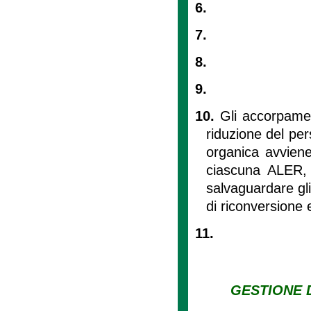
6.
7.
8.
9.
10.
Gli accorpamen
riduzione del per
organica avvien
ciascuna ALER, p
salvaguardare gli
di riconversione e
11.
GESTIONE D