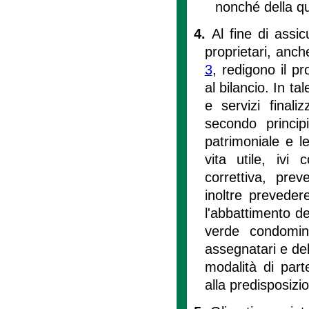
nonché della qu
4.
Al fine di assi
proprietari, anche
3
, redigono il 
al bilancio. In t
e servizi finaliz
secondo princip
patrimoniale e le 
vita utile, ivi
correttiva, pre
inoltre prevedere
l'abbattimento de
verde condomini
assegnatari e dell
modalità di part
alla predisposiz