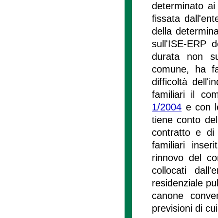
determinato ai 
fissata dall'ent
della determina
sull'ISE-ERP d
durata non sup
comune, ha fac
difficoltà dell'
familiari il co
1/2004
e con l
tiene conto del
contratto e di
familiari inse
rinnovo del co
collocati dall
residenziale pub
canone convenz
previsioni di cui 