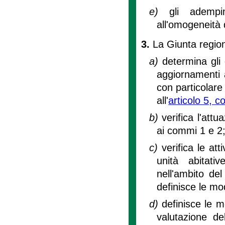
e)
gli adempi
all'omogeneità d
3.
La Giunta region
a)
determina gli 
aggiornamenti 
con particolare 
all'
articolo 5, 
b)
verifica l'attu
ai commi 1 e 2
c)
verifica le att
unità abitati
nell'ambito del
definisce le mo
d)
definisce le m
valutazione del