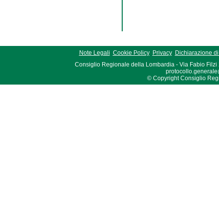
Note Legali
Cookie Policy
Privacy
Dichiarazione di 
Consiglio Regionale della Lombardia - Via Fabio Filzi
protocollo.generale
© Copyright Consiglio Region